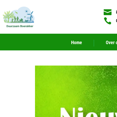


Home
Over 